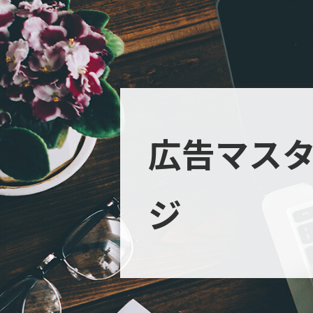
広告マス
ジ