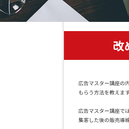
改
広告マスター講座の
もらう方法を教えま
広告マスター講座で
集客した後の販売導